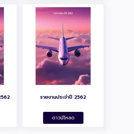
รายงานประจำปี 2562
2562
รายงานประจำปี 2562
ดาวน์โหลด