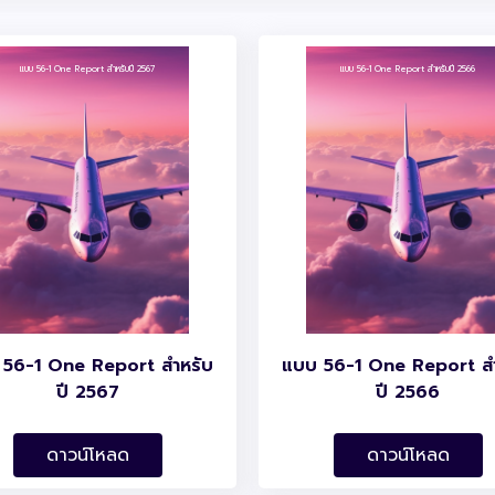
แบบ 56-1 One Report สำหรับปี 2567
แบบ 56-1 One Report สำหรับปี 2566
 56-1 One Report สำหรับ
แบบ 56-1 One Report สำ
ปี 2567
ปี 2566
ดาวน์โหลด
ดาวน์โหลด