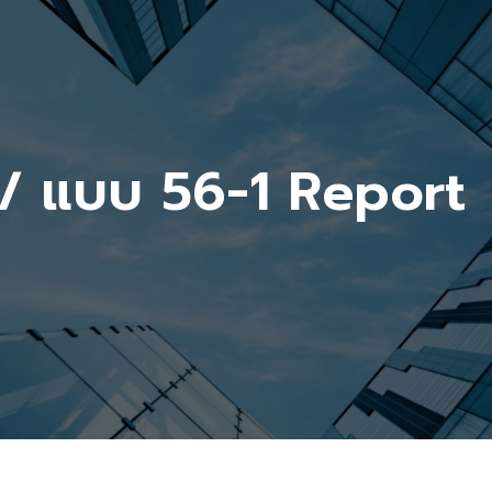
 / แบบ 56-1 Report