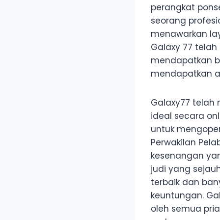
perangkat ponse
seorang profesi
menawarkan laya
Galaxy 77 telah
mendapatkan be
mendapatkan a
Galaxy77 telah 
ideal secara o
untuk mengopera
Perwakilan Pel
kesenangan yan
judi yang sejau
terbaik dan ban
keuntungan. Gal
oleh semua pri