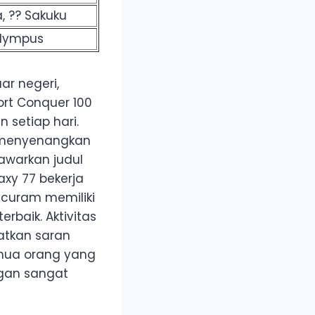
a, ?? Sakuku
Olympus
ar negeri,
rt Conquer 100
 setiap hari.
 menyenangkan
awarkan judul
xy 77 bekerja
curam memiliki
baik. Aktivitas
atkan saran
emua orang yang
gan sangat