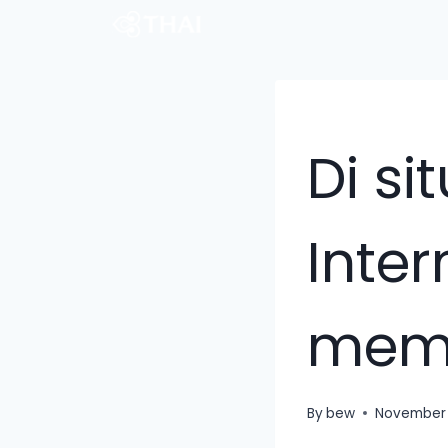
BLOG
Di si
Inter
memi
By
bew
November 