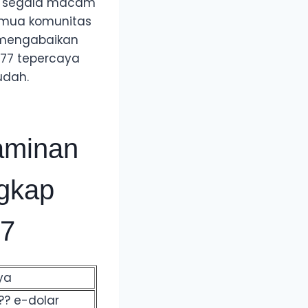
n segala macam
emua komunitas
 mengabaikan
ot77 tepercaya
udah.
jaminan
ngkap
77
ya
?? e-dolar