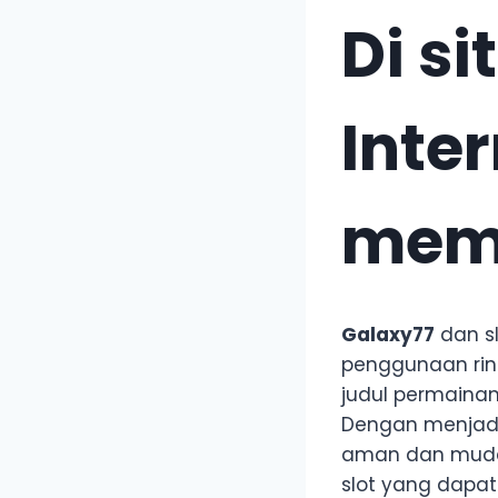
Di si
Inte
memi
Galaxy77
dan sl
penggunaan rin
judul permainan 
Dengan menjadi
aman dan mudah
slot yang dapa