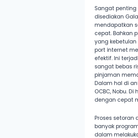
Sangat penting 
disediakan Gala
mendapatkan se
cepat. Bahkan 
yang kebetulan
port internet 
efektif. Ini te
sangat bebas r
pinjaman meman
Dalam hal di ant
OCBC, Nobu. Di
dengan cepat m
Proses setoran
banyak program s
dalam melakuka