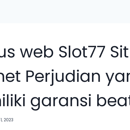
tus web Slot77 Si
net Perjudian y
liki garansi bea
1, 2023